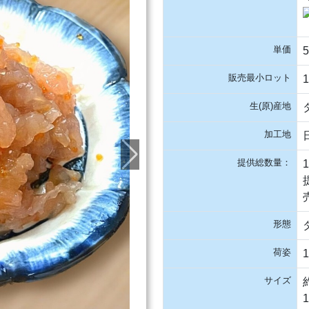
単価
販売最小ロット
生(原)産地
加工地
提供総数量：
形態
荷姿
サイズ