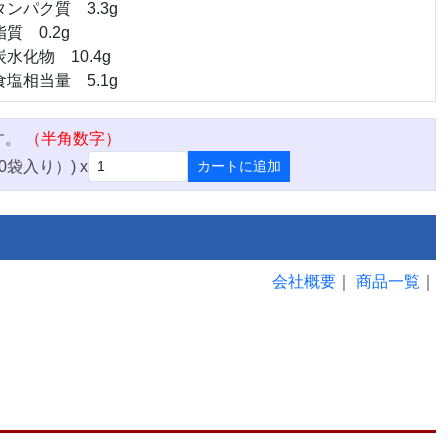
タンパク質 3.3g
脂質 0.2g
炭水化物 10.4g
食塩相当量 5.1g
す。
（半角数字）
30袋入り）) x
カートに追加
会社概要
｜
商品一覧
｜