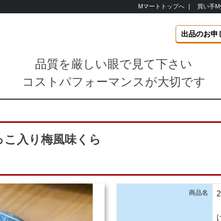
Mマートトップへ
|
買い手M
出品のお申
品質を厳しい眼で見て下さい
コストパフォーマンスが大切です
っこ入り梅風味くら
商品名
2