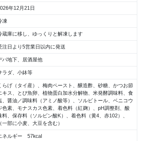
2026年12月21日
冷凍
冷蔵庫に移し、ゆっくりと解凍します
受注日より5営業日以内に発送
デパ地下、居酒屋他
サラダ、小鉢等
くらげ（タイ産）、梅肉ペースト、醸造酢、砂糖、かつお節
エキス、とび魚卵、植物蛋白加水分解物、米発酵調味料、食
塩、醤油／調味料（アミノ酸等）、ソルビトール、ベニコウ
ジ色素、モナスカス色素、着色料（紅麹）、pH調整剤、酸
味料、保存料（ソルビン酸K）、着色料（黄4、赤102）、
（一部に小麦、大豆を含む）
エネルギー 57kcal