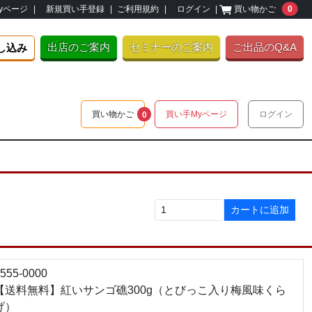
unre
yページ
|
新規買い手登録
|
ご利用規約
|
ログイン
|
買い物かご
0
出店のご案内
セミナーのご案内
ご出品のQ&A
し込み
unread messages
買い物かご
買い手Myページ
ログイン
0
カートに追加
555-0000
【送料無料】紅いサンゴ礁300g（とびっこ入り梅風味くら
げ）