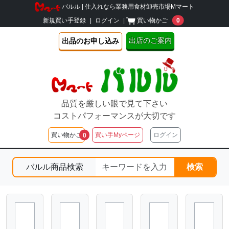
バルル | 仕入れなら業務用食材卸売市場Mマート
unread message
新規買い手登録
|
ログイン
|
買い物かご
0
出店のご案内
出品のお申し込み
品質を厳しい眼で見て下さい
コストパフォーマンスが大切です
unread messages
買い物かご
買い手Myページ
ログイン
0
バルル商品検索
検索