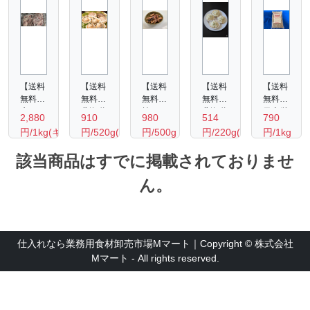
【送料
【送料
【送料
【送料
【送料
無料】
無料】
無料】
無料】
無料】
牛タ
北海道
焼きい
北海道
日本栄
2,880
910
980
514
790
ン タ
産 ホ
か（一
ホタテ
研◎業
円/1kg(キ
円/520g(10
円/500g
円/220g(可
円/1kg
ン元・
タテ片
口大カ
グラタ
務用
ログ
枚入
食部
中 厚
貝8-
ッ
ン
『イン
該当商品はすでに掲載されておりませ
ラム)
り)
約160
切り約
9cm（10
ト）
220ｇ
デアン
6㎜ス
枚入
５００
（可食
カレー
ｇ・4
ん。
ライス
り）
ｇ
部約
ゴール
個入
（形状
160
ド』フ
り)
不揃
ｇ・4
レー
い）
個入
ク 1
り）
ｋｇ
仕入れなら業務用食材卸売市場Mマート｜Copyright © 株式会社
Mマート - All rights reserved.