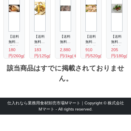
【送料
【送料
【送料
【送料
【送料
無料】
無料】
無料】
無料】
無料】
【不定
天丼セ
牛タ
北海道
【不定
180
183
2,880
910
205
貫】あ
ット6
ン タ
産 ホ
貫】ニ
円/260g(約
円/125g(1
円/1kg(キ
円/520g(10
円/180g(
じの干
種 か
ン元・
タテ片
ュージ
692
セッ
ログ
枚入
1138
物 1
き揚・
中 厚
貝8-
ーラン
該当商品はすでに掲載されておりませ
円/ｋ
ト)
ラム)
り)
円/ｋ
尾/約
竹輪・
切り約
9cm（10
ド産
260g
海老・
6㎜ス
枚入
マトウ
ｇ)
ｇ)
ん。
南瓜・
ライス
り）
鯛みり
さつま
（形状
ん漬
芋・い
不揃
180ｇ
んげん
い）
仕入れなら業務用食材卸売市場Mマート｜Copyright © 株式会社
Mマート - All rights reserved.