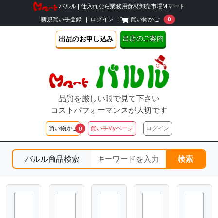
バルル | 仕入れなら業務用食材卸売市場Mマート
unread message
新規買い手登録
|
ログイン
|
買い物かご
0
出店のご案内
出品のお申し込み
品質を厳しい眼で見て下さい
コストパフォーマンスが大切です
unread messages
買い物かご
買い手Myページ
ログイン
0
バルル商品検索
検索