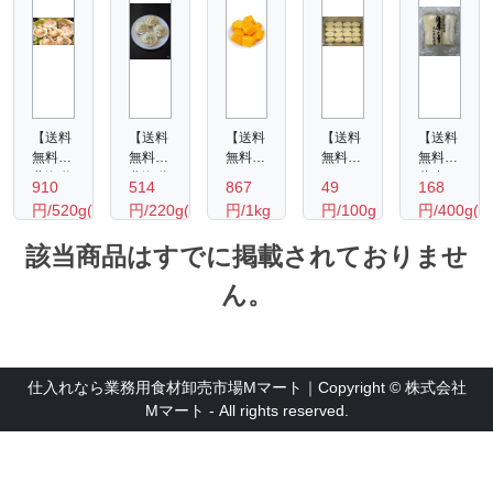
【送料
【送料
【送料
【送料
【送料
無料】
無料】
無料】
無料】
無料】
北海道
北海道
ペルー
デリカ
薩摩し
910
514
867
49
168
産 ホ
ホタテ
産 ア
むかし
ぼり2
円/520g(10
円/220g(可
円/1kg
円/100g
円/400g(袋
タテ片
グラタ
ップル
のコロ
個入
枚入
食部
貝8-
ン
マンゴ
ッケ
（青首
該当商品はすでに掲載されておりませ
り)
約160
9cm（10
220ｇ
ーチャ
（牛肉
糖しぼ
枚入
（可食
ンク
入
り大根
ｇ・4
ん。
り）
部約
1ｋｇ
り）
お漬
個入
160
100ｇ
物）
り)
ｇ・4
400ｇ
個入
り）
仕入れなら業務用食材卸売市場Mマート｜Copyright © 株式会社
Mマート - All rights reserved.