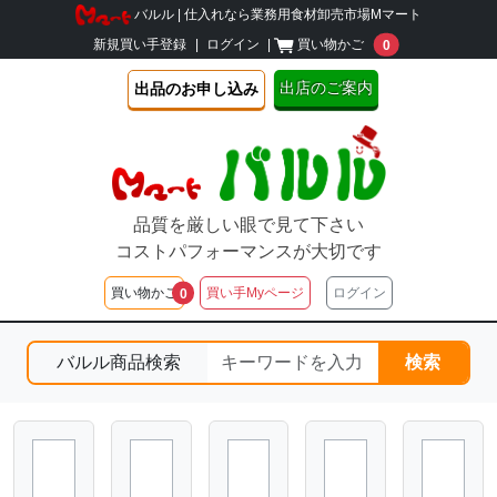
バルル | 仕入れなら業務用食材卸売市場Mマート
unread message
新規買い手登録
|
ログイン
|
買い物かご
0
出店のご案内
出品のお申し込み
品質を厳しい眼で見て下さい
コストパフォーマンスが大切です
unread messages
買い物かご
買い手Myページ
ログイン
0
バルル商品検索
検索