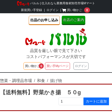
バルル | 仕入れなら業務用食材卸売市場Mマート
unread message
新規買い手登録
|
ログイン
|
買い物かご
0
出店のご案内
出品のお申し込み
品質を厳しい眼で見て下さい
コストパフォーマンスが大切です
unread messages
買い物かご
買い手Myページ
ログイン
0
惣菜・調理品市場
和食
揚げ物
【送料無料】野菜かき揚 ５０g
カートに追加