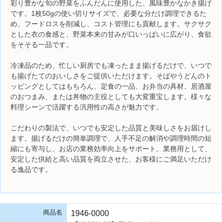
彩り豊かな旬の野菜をふんだんに使用した、風味豊かなかき揚げ
です。1枚50gの使い切りサイズで、必要な分だけ調理できるた
め、フードロスを削減し、コスト管理にも貢献します。サクサク
とした衣の食感と、野菜本来の甘みが口いっぱいに広がり、食欲
をそそる一品です。
冷凍品のため、忙しい厨房でも凍ったまま揚げるだけで、いつで
も揚げたてのおいしさをご提供いただけます。そばやうどんのト
ッピングとしてはもちろん、定食の一品、お弁当の具材、居酒屋
のおつまみ、または丼物の主役としても大変重宝します。様々な
料理シーンで活躍する汎用性の高さが魅力です。
こだわりの製法で、いつでも安定した品質と美味しさをお届けし
ます。揚げるだけの簡単調理で、人手不足の解消や調理時間の短
縮にも寄与し、お店の業務効率向上をサポート。業務用として、
安定した供給と高い品質を両立させた、お客様にご満足いただけ
る逸品です。
商品名
1946-0000