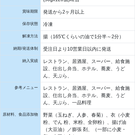
賞味期限
発送から2ヶ月以上
保存状態
冷凍
解凍方法
揚（165℃くらいの油で1分半～2分）
納期/発送体制
受注日より10営業日以内に発送
納入実績
レストラン、居酒屋、スーパー、給食施
設、仕出し弁当、ホテル、蕎麦、うど
ん、天ぷら、
参考メニュー
レストラン、居酒屋、スーパー、給食施
設、仕出し弁当、ホテル、蕎麦、うど
ん、天ぷら、一品料理
原材料、食品添加物
野菜（玉ねぎ、人参、春菊）、衣（小麦
粉、でん 粉、米粉、全卵粉）、揚げ油
（大豆油）／膨張 剤、（一部に小麦・