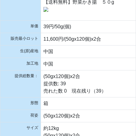
【送料無料】野菜かき揚 ５０g
単価
39円/50g(個)
販売最小ロット
11,600円/(50gx120個)x2合
生(原)産地
中国
加工地
中国
提供総数量：
(50gx120個)x2合
提供数: 39
売れた数 0 現在残り（39）
形態
箱
荷姿
(50gx120個)x2合
サイズ
約12kg
(50gx120個)x2合