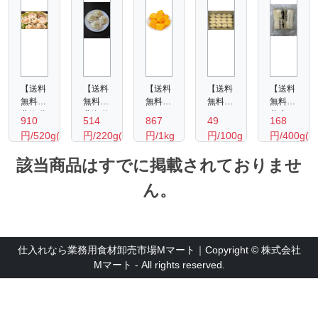
【送料
【送料
【送料
【送料
【送料
無料】
無料】
無料】
無料】
無料】
北海道
北海道
ペルー
デリカ
薩摩し
910
514
867
49
168
産 ホ
ホタテ
産 ア
むかし
ぼり2
円/520g(10
円/220g(可
円/1kg
円/100g
円/400g(袋
タテ片
グラタ
ップル
のコロ
個入
枚入
食部
貝8-
ン
マンゴ
ッケ
（青首
該当商品はすでに掲載されておりませ
り)
約160
9cm（10
220ｇ
ーチャ
（牛肉
糖しぼ
枚入
（可食
ンク
入
り大根
ｇ・4
ん。
り）
部約
1ｋｇ
り）
お漬
個入
160
100ｇ
物）
り)
ｇ・4
400ｇ
個入
り）
仕入れなら業務用食材卸売市場Mマート｜Copyright © 株式会社
Mマート - All rights reserved.