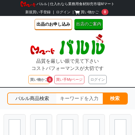
バルル | 仕入れなら業務用食材卸売市場Mマート
unread message
新規買い手登録
|
ログイン
|
買い物かご
0
出店のご案内
出品のお申し込み
品質を厳しい眼で見て下さい
コストパフォーマンスが大切です
unread messages
買い物かご
買い手Myページ
ログイン
0
バルル商品検索
検索