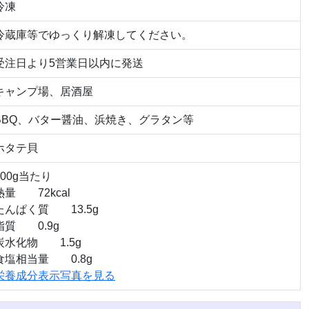
冷凍
冷蔵庫等でゆっくり解凍してください。
受注日より5営業日以内に発送
キャンプ場、居酒屋
BBQ、バター醤油、浜焼き、グラタン等
ホタテ貝
100g当たり
熱量 72kcal
たんぱく質 13.5g
脂質 0.9g
炭水化物 1.5g
食塩相当量 0.8g
栄養成分表示写真を見る