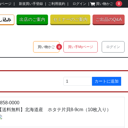
unre
yページ
|
新規買い手登録
|
ご利用規約
|
ログイン
|
買い物かご
0
出店のご案内
セミナーのご案内
ご出品のQ&A
し込み
unread messages
買い物かご
買い手Myページ
ログイン
0
カートに追加
858-0000
【送料無料】北海道産 ホタテ片貝8-9cm（10枚入り）