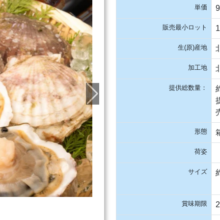
単価
販売最小ロット
生(原)産地
加工地
提供総数量：
形態
荷姿
サイズ
賞味期限