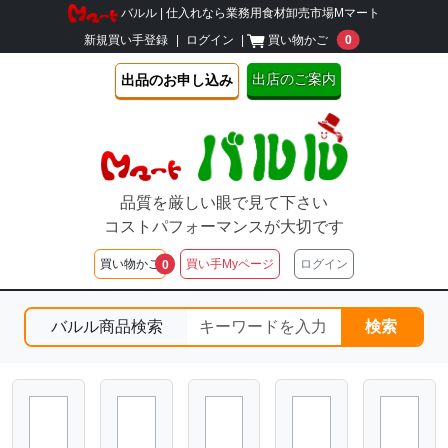
バルル | 仕入れなら業務用食材卸売市場Mマート
unread message
新規買い手登録
|
ログイン
|
買い物かご
0
出店のご案内
出品のお申し込み
品質を厳しい眼で見て下さい
コストパフォーマンスが大切です
unread messages
買い物かご
買い手Myページ
ログイン
0
バルル商品検索
検索