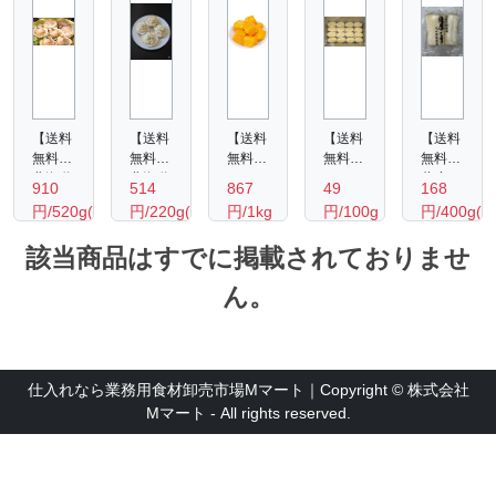
【送料
【送料
【送料
【送料
【送料
無料】
無料】
無料】
無料】
無料】
北海道
北海道
ペルー
デリカ
薩摩し
910
514
867
49
168
産 ホ
ホタテ
産 ア
むかし
ぼり2
円/520g(10
円/220g(可
円/1kg
円/100g
円/400g(袋
タテ片
グラタ
ップル
のコロ
個入
枚入
食部
貝8-
ン
マンゴ
ッケ
（青首
該当商品はすでに掲載されておりませ
り)
約160
9cm（10
220ｇ
ーチャ
（牛肉
糖しぼ
枚入
（可食
ンク
入
り大根
ｇ・4
ん。
り）
部約
1ｋｇ
り）
お漬
個入
160
100ｇ
物）
り)
ｇ・4
400ｇ
個入
り）
仕入れなら業務用食材卸売市場Mマート｜Copyright © 株式会社
Mマート - All rights reserved.