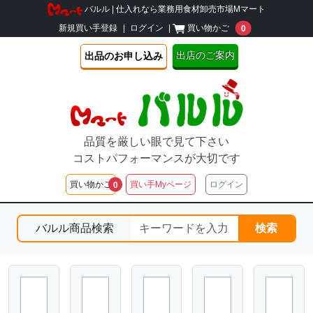
バルル | 仕入れなら業務用食材卸売市場Mマート
unread message
新規買い手登録
|
ログイン
|
買い物かご
0
出店のご案内
出品のお申し込み
品質を厳しい眼で見て下さい
コストパフォーマンスが大切です
unread messages
買い物かご
買い手Myページ
ログイン
0
バルル商品検索
検索