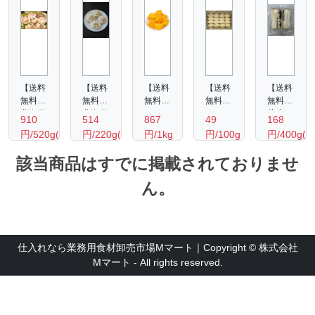
【送料
【送料
【送料
【送料
【送料
無料】
無料】
無料】
無料】
無料】
北海道
北海道
ペルー
デリカ
薩摩し
910
514
867
49
168
産 ホ
ホタテ
産 ア
むかし
ぼり2
円/520g(10
円/220g(可
円/1kg
円/100g
円/400g(袋
タテ片
グラタ
ップル
のコロ
個入
枚入
食部
貝8-
ン
マンゴ
ッケ
（青首
該当商品はすでに掲載されておりませ
り)
約160
9cm（10
220ｇ
ーチャ
（牛肉
糖しぼ
枚入
（可食
ンク
入
り大根
ｇ・4
ん。
り）
部約
1ｋｇ
り）
お漬
個入
160
100ｇ
物）
り)
ｇ・4
400ｇ
個入
り）
仕入れなら業務用食材卸売市場Mマート｜Copyright © 株式会社
Mマート - All rights reserved.