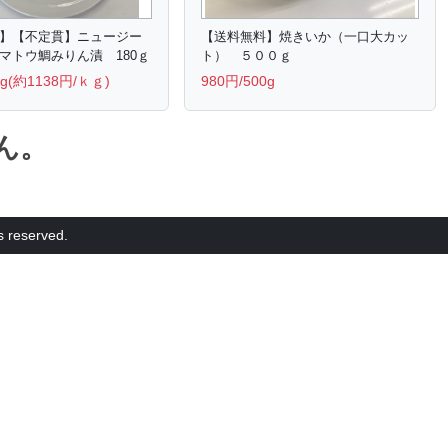
】【不定貫】ニュージー
【送料無料】焼きいか（一口大カッ
マトウ鯛みりん漬 180ｇ
ト） ５００ｇ
0g(約1138円/ｋｇ)
980円/500g
ん。
eserved.