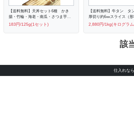
【送料無料】天丼セット6種 かき
【送料無料】牛タン 
揚・竹輪・海老・南瓜・さつま芋・
厚切り約6㎜スライス（形
いんげん
183円/125g(1セット)
2,880円/1kg(キログラム
該
仕入れなら業務