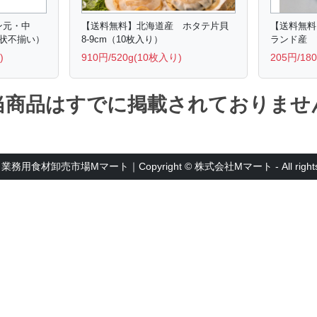
タン元・中
【送料無料】北海道産 ホタテ片貝
【送料無料
状不揃い）
8-9cm（10枚入り）
ランド産 
)
910円/520g(10枚入り)
205円/18
当商品はすでに掲載されておりませ
用食材卸売市場Mマート｜Copyright © 株式会社Mマート - All rights r