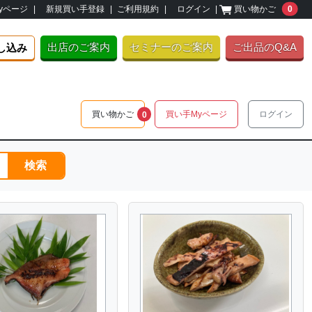
unre
yページ
|
新規買い手登録
|
ご利用規約
|
ログイン
|
買い物かご
0
出店のご案内
セミナーのご案内
ご出品のQ&A
し込み
unread messages
買い物かご
買い手Myページ
ログイン
0
検索