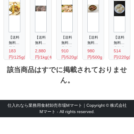
【送料
【送料
【送料
【送料
【送料
無料】
無料】
無料】
無料】
無料】
天丼セ
牛タ
北海道
焼きい
北海道
183
2,880
910
980
514
ット6
ン タ
産 ホ
か（一
ホタテ
円/125g(1
円/1kg(キ
円/520g(10
円/500g
円/220g(
種 か
ン元・
タテ片
口大カ
グラタ
セッ
ログ
枚入
食部
き揚・
中 厚
貝8-
ッ
ン
該当商品はすでに掲載されておりませ
ト)
ラム)
り)
約160
竹輪・
切り約
9cm（10
ト）
220ｇ
海老・
6㎜ス
枚入
５００
（可食
ｇ・4
ん。
南瓜・
ライス
り）
ｇ
部約
個入
さつま
（形状
160
り)
芋・い
不揃
ｇ・4
んげん
い）
個入
り）
仕入れなら業務用食材卸売市場Mマート｜Copyright © 株式会社
Mマート - All rights reserved.