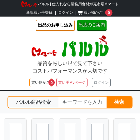
バルル | 仕入れなら業務用食材卸売市場Mマート
unread message
新規買い手登録
|
ログイン
|
買い物かご
0
出店のご案内
出品のお申し込み
品質を厳しい眼で見て下さい
コストパフォーマンスが大切です
unread messages
買い物かご
買い手Myページ
ログイン
0
バルル商品検索
検索